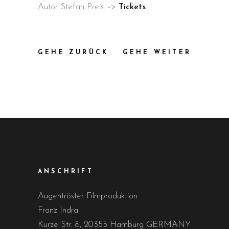
Autor Stefan Preis. ->
Tickets
GEHE ZURÜCK
GEHE WEITER
ANSCHRIFT
Augentröster Filmproduktion
Franz Indra
Kurze Str. 8, 20355 Hamburg GERMANY