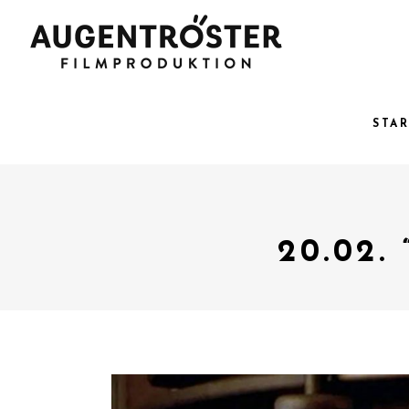
STA
20.02. 