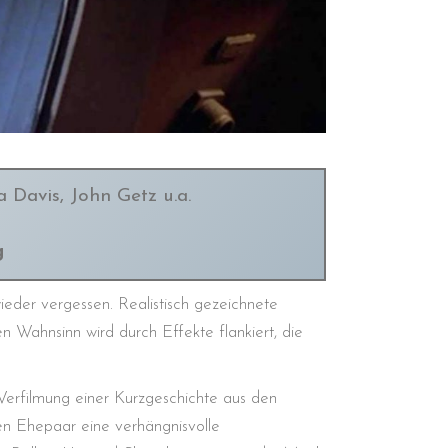
 Davis, John Getz u.a.
g
ieder vergessen. Realistisch gezeichnete
en Wahnsinn wird durch Effekte flankiert, die
rfilmung einer Kurzgeschichte aus den
n Ehepaar eine verhängnisvolle