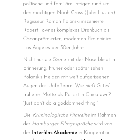
politische und familiäre Intrigen rund um
den mächtigen Noah Cross (John Huston).
Regisseur Roman Polanski inszenierte
Robert Townes komplexes Drehbuch als
Oscar-prämierten, modernen film noir im
Los Angeles der 30er Jahre.
Nicht nur die Szene mit der Nase bleibt in
Erinnerung. Früher oder später sehen
Polanskis Helden mit weit aufgerissenen
Augen das Unfaßbare. Wie hieß Gittes’
früheres Motto als Polizist in Chinatown?
“Just don’t do a goddamned thing.”
Die
Kriminologische Filmreihe
im Rahmen
der
Hamburger Filmgespräche
wird von
der
Interfilm-Akademie
in Kooperation