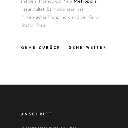
mit dem Hamburger Kino
Metropolis
veranstaltet. Es moderieren der
Filmemacher Franz Indra und der Autor
Stefan Preis.
GEHE ZURÜCK
GEHE WEITER
ANSCHRIFT