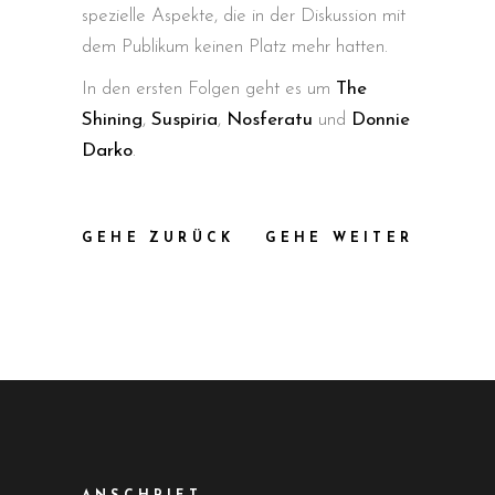
spezielle Aspekte, die in der Diskussion mit
dem Publikum keinen Platz mehr hatten.
In den ersten Folgen geht es um
The
Shining
,
Suspiria
,
Nosferatu
und
Donnie
Darko
.
GEHE ZURÜCK
GEHE WEITER