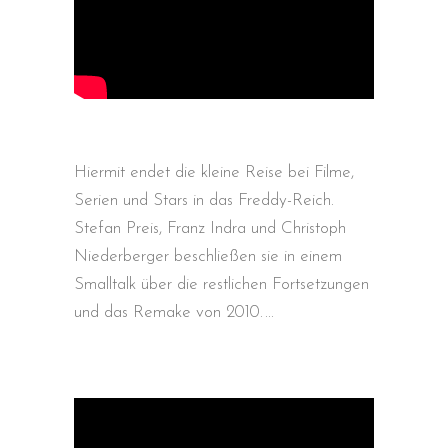
Hiermit endet die kleine Reise bei Filme,
Serien und Stars in das Freddy-Reich.
Stefan Preis, Franz Indra und Christoph
Niederberger beschließen sie in einem
Smalltalk über die restlichen Fortsetzungen
und das Remake von 2010.