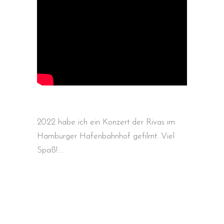
2022 habe ich ein Konzert der Rivas im
Hamburger Hafenbahnhof gefilmt. Viel
Spaß!