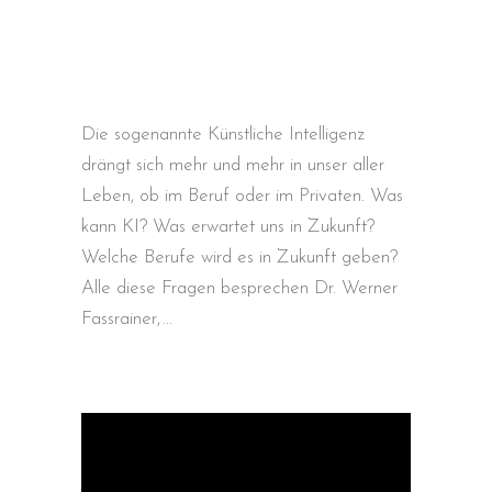
Die sogenannte Künstliche Intelligenz
drängt sich mehr und mehr in unser aller
Leben, ob im Beruf oder im Privaten. Was
kann KI? Was erwartet uns in Zukunft?
Welche Berufe wird es in Zukunft geben?
Alle diese Fragen besprechen Dr. Werner
Fassrainer,