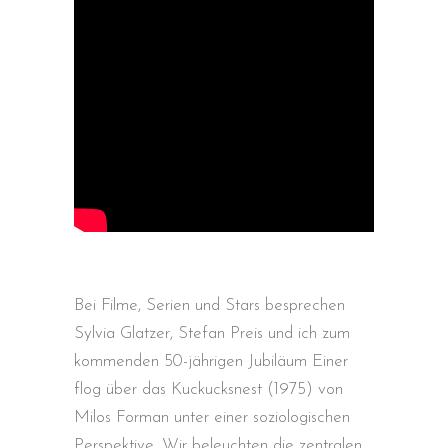
Bei Filme, Serien und Stars besprechen
Sylvia Glatzer, Stefan Preis und ich zum
kommenden 50-jährigen Jubiläum Einer
flog über das Kuckucksnest (1975) von
Milos Forman unter einer soziologischen
Perspektive. Wir beleuchten die zentralen