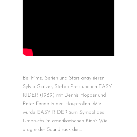
Bei Filme, Serien und Stars anaylsieren
Sylvia Glatzer, Stefan Preis und ich EASY
RIDER (1969) mit Dennis Hopper und
Peter Fonda in den Hauptrollen. Wie
wurde EASY RIDER zum Symbol des
Umbruchs im amerikanischen Kino? Wie
prägte der Soundtrack die