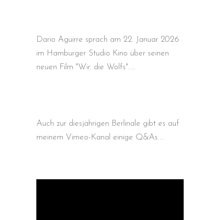
Dario Aguirre sprach am 22. Januar 2026
im Hamburger Studio Kino über seinen
neuen Film "Wir. die Wolfs".
Auch zur diesjährigen Berlinale gibt es auf
meinem Vimeo-Kanal einige Q&As.