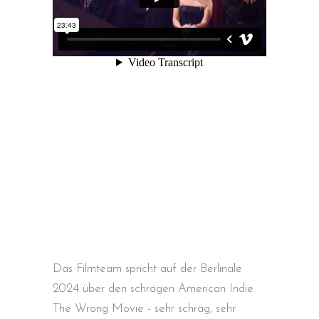
Das Filmteam spricht auf der Berlinale
2024 über den schrägen American Indie
The Wrong Movie - sehr schräg, sehr