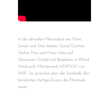
In der aktuellen Filmanalyse bei Filme,
Serien und Stars blicken David Dietrich,
Stefan Preis und Franz Indra auf
Obsession, Schuld und Begehren in Alfred
Hitchcocks Meisterwerk VERTIGO von
1958. Sie sprechen über die Symbolik, den
berühmten Vertigo-Zoom, die Filmmusik
sowie