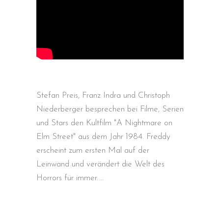
Stefan Preis, Franz Indra und Christoph
Niederberger besprechen bei Filme, Serien
und Stars den Kultfilm "A Nightmare on
Elm Street" aus dem Jahr 1984. Freddy
erscheint zum ersten Mal auf der
Leinwand und verändert die Welt des
Horrors für immer.