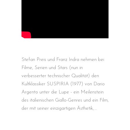
Stefan Preis und Franz Indra nehmen bei
Filme, Serien und Stars (nun in
verbesserter technischer Qualität) den
Kultklassiker SUSPIRIA (1977) von Dario
Argento unter die Lupe - ein Meilenstein
des italienischen Giallo-Genres und ein Film,
der mit seiner einzigartigen Ästhetik,