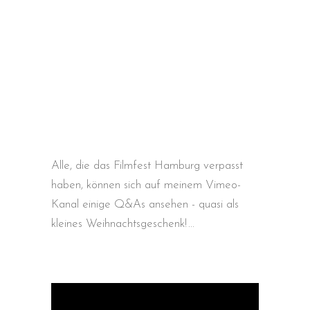
Alle, die das Filmfest Hamburg verpasst
haben, können sich auf meinem Vimeo-
Kanal einige Q&As ansehen - quasi als
kleines Weihnachtsgeschenk!